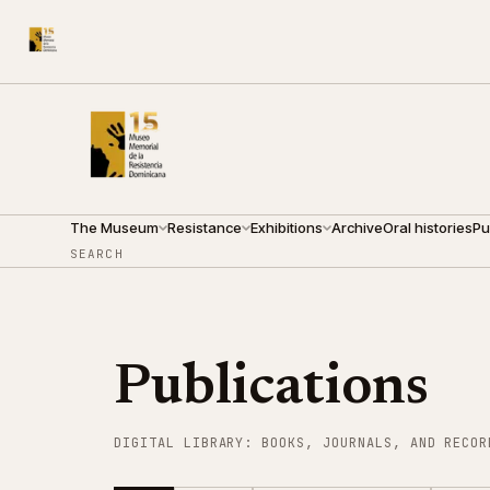
210 ARZOBISPO NOUEL ST.
●
THURSDAY · 09:00 — 19:0
The Museum
Resistance
Exhibitions
Archive
Oral histories
Pu
SEARCH
Publications
DIGITAL LIBRARY: BOOKS, JOURNALS, AND RECOR