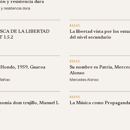
ón y resistencia dura
 y resistencia dura
BOOKS
SCA DE LA LIBERTAD
La libertad vista por los estu
 1.5.2
del nivel secundario
BOOKS
 Hondo, 1959, Guaroa
Su nombre es Patria, Merce
Alonso
Ubiñas
Mercedes Alonso
BOOKS
nomia dom trujillo, Manuel L
La Música como Propagand
L