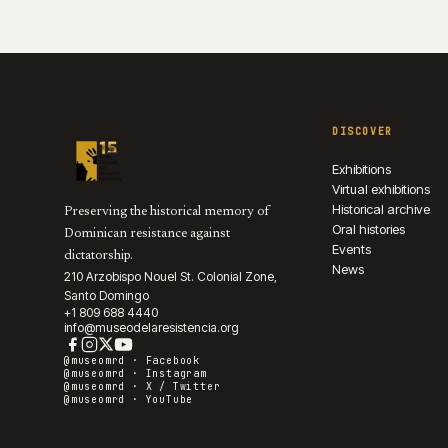
DISCOVER
Exhibitions
Virtual exhibitions
Historical archive
Preserving the historical memory of
Oral histories
Dominican resistance against
Events
dictatorship.
News
210 Arzobispo Nouel St. Colonial Zone,
Santo Domingo
+1 809 688 4440
info@museodelaresistencia.org
@museomrd ·
Facebook
@museomrd ·
Instagram
@museomrd ·
X / Twitter
@museomrd ·
YouTube