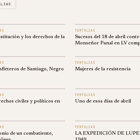
ULIAS
AS
TERTULIAS
titución y los derechos de la
Sucesos del 18 de abril contr
Monseñor Panal en LV comp
AS
TERTULIAS
nfleteros de Santiago, Negro
Mujeres de la resistencia
AS
TERTULIAS
echos civiles y políticos en
Uno de esos días de abril
AS
TERTULIAS
onio de un combatiente,
LA EXPEDICIÓN DE LUP
Vieux
1949