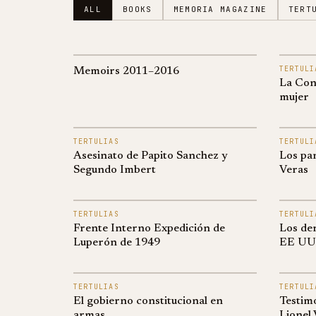
ALL
BOOKS
MEMORIA MAGAZINE
TERT
TERTULI
Memoirs 2011–2016
La Cons
mujer
TERTULIAS
TERTULI
Asesinato de Papito Sanchez y
Los pa
Segundo Imbert
Veras
TERTULIAS
TERTULI
Frente Interno Expedición de
Los der
Luperón de 1949
EE UU
TERTULIAS
TERTULI
El gobierno constitucional en
Testim
armas_
Lionel 