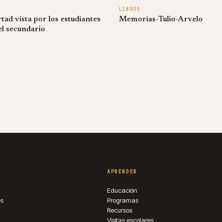
LIBROS
rtad vista por los estudiantes
Memorias-Tulio-Arvelo
el secundario
APRENDER
Educación
es
Programas
Recursos
Visitas escolares