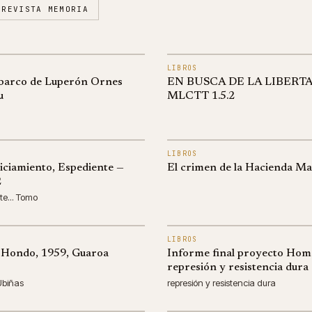
REVISTA MEMORIA
LIBROS
arco de Luperón Ornes
EN BUSCA DE LA LIBERT
u
MLCTT 1.5.2
LIBROS
ticiamiento, Espediente —
El crimen de la Hacienda Ma
2
te... Tomo
LIBROS
 Hondo, 1959, Guaroa
Informe final proyecto Hom
represión y resistencia dura
Ubiñas
represión y resistencia dura