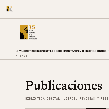
CALLE ARZOBISPO NOUEL 210
●
JUEVES · 09:00 — 19:0
El Museo
Resistencia
Exposiciones
Archivo
Historias orales
P
BUSCAR
Publicaciones
BIBLIOTECA DIGITAL: LIBROS, REVISTAS Y REGI