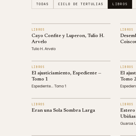
TODAS
CICLO DE TERTULIAS
LIBROS
LIBROS
LIBROS
Cayo Confite y Luperon, Tulio H.
Desemb
Arvelo
Coisco
Tulio H. Arvelo
LIBROS
LIBROS
El ajusticiamiento, Espediente —
El ajus
Tomo 1
Tomo 
Espediente... Tomo 1
Espedien
LIBROS
LIBROS
Eran una Sola Sombra Larga
Estero
Ubiñas
Guaroa 