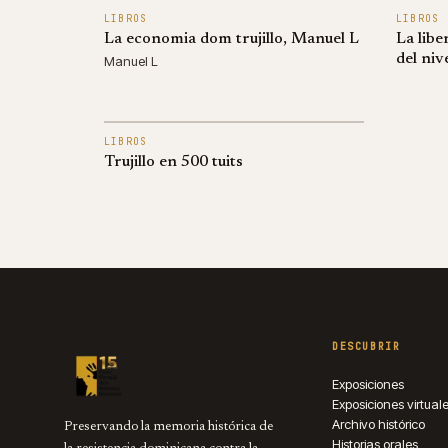
LIBROS
LIBROS
La economia dom trujillo, Manuel L
La libe
del niv
Manuel L
LIBROS
Trujillo en 500 tuits
DESCUBRIR
Exposiciones
Exposiciones virtual
Archivo histórico
Preservando la memoria histórica de
Historias orales