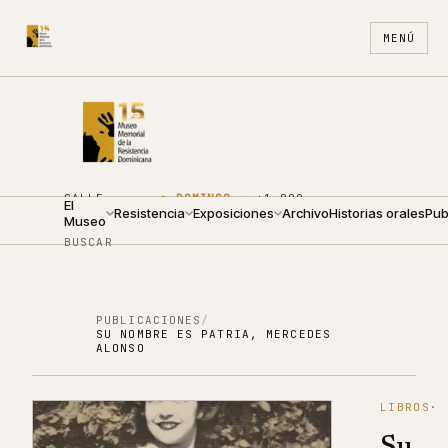
MENÚ
CALLE
●
DOMINGO ·
+1 809
El
ARZOBISPO
Resistencia
10:00 —
Exposiciones
688
Archivo
ES
Historias orales
EN
Pub
Museo
NOUEL 210
14:00
4440
BUSCAR
PUBLICACIONES
/
SU NOMBRE ES PATRIA, MERCEDES
ALONSO
LIBROS
·
Su