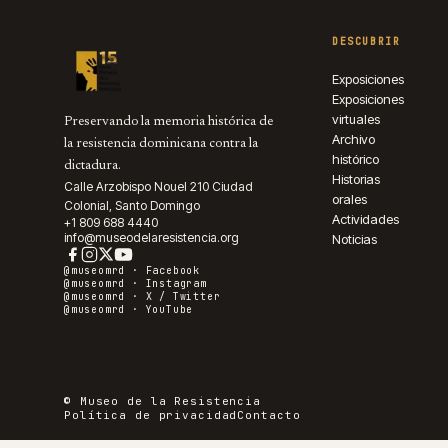
DESCUBRIR
Exposiciones
Exposiciones
virtuales
Preservando la memoria histórica de
Archivo
la resistencia dominicana contra la
histórico
dictadura.
Historias
Calle Arzobispo Nouel 210 Ciudad
orales
Colonial, Santo Domingo
Actividades
+1 809 688 4440
info@museodelaresistencia.org
Noticias
@museomrd ·
Facebook
@museomrd ·
Instagram
@museomrd ·
X / Twitter
@museomrd ·
YouTube
© Museo de la Resistencia
Política de privacidad
Contacto