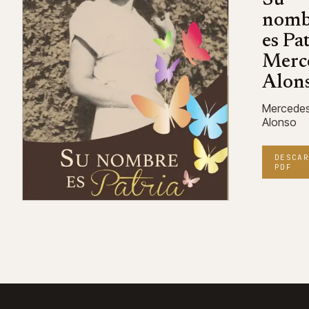
nomb
es Pat
Merc
Alon
Mercede
Alonso
DESCAR
PDF