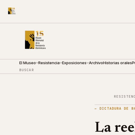
CALLE ARZOBISPO NOUEL 210
●
SÁBADO · 10:00 — 18:0
El Museo
Resistencia
Exposiciones
Archivo
Historias orales
P
BUSCAR
RESISTEN
←
DICTADURA DE B
La ree