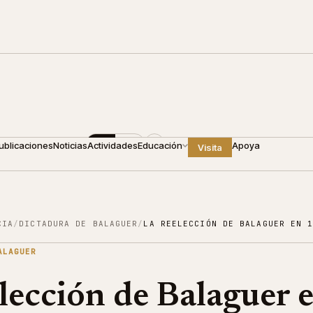
0
+1 809 688 4440
ES
EN
ublicaciones
Noticias
Actividades
Educación
Apoya
Visita
CIA
/
DICTADURA DE BALAGUER
/
LA REELECCIÓN DE BALAGUER EN 
ALAGUER
lección de Balaguer 