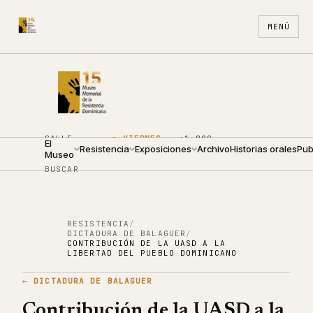
MENÚ
CALLE
●
VIERNES ·
+1 809
El
ARZOBISPO
Resistencia
09:00 —
Exposiciones
688
Archivo
ES
Historias orales
EN
Pub
Museo
NOUEL 210
19:00
4440
BUSCAR
RESISTENCIA
/
DICTADURA DE BALAGUER
/
CONTRIBUCIÓN DE LA UASD A LA
LIBERTAD DEL PUEBLO DOMINICANO
←
DICTADURA DE BALAGUER
Contribución de la UASD a la