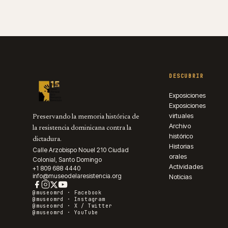
DESCUBRIR
Exposiciones
Exposiciones
virtuales
Preservando la memoria histórica de
Archivo
la resistencia dominicana contra la
histórico
dictadura.
Historias
Calle Arzobispo Nouel 210 Ciudad
orales
Colonial, Santo Domingo
Actividades
+1 809 688 4440
info@museodelaresistencia.org
Noticias
@museomrd ·
Facebook
@museomrd ·
Instagram
@museomrd ·
X / Twitter
@museomrd ·
YouTube