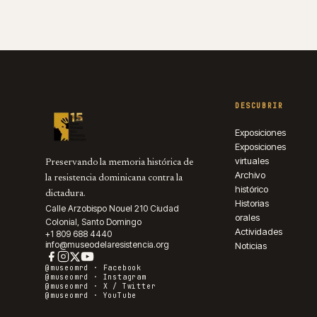
DESCUBRIR
Exposiciones
Exposiciones
virtuales
Preservando la memoria histórica de
Archivo
la resistencia dominicana contra la
histórico
dictadura.
Historias
Calle Arzobispo Nouel 210 Ciudad
orales
Colonial, Santo Domingo
Actividades
+1 809 688 4440
info@museodelaresistencia.org
Noticias
@museomrd ·
Facebook
@museomrd ·
Instagram
@museomrd ·
X / Twitter
@museomrd ·
YouTube