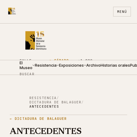
MENÚ
CALLE
●
SÁBADO ·
+1 809
El
ARZOBISPO
Resistencia
10:00 —
Exposiciones
688
Archivo
ES
Historias orales
EN
Pub
Museo
NOUEL 210
18:00
4440
BUSCAR
RESISTENCIA
/
DICTADURA DE BALAGUER
/
ANTECEDENTES
←
DICTADURA DE BALAGUER
ANTECEDENTES