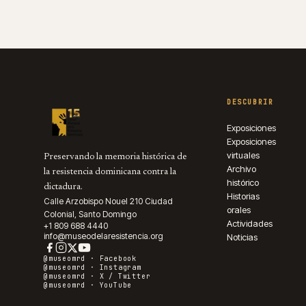
DESCUBRIR
Exposiciones
Exposiciones
virtuales
Preservando la memoria histórica de
Archivo
la resistencia dominicana contra la
histórico
dictadura.
Historias
Calle Arzobispo Nouel 210 Ciudad
orales
Colonial, Santo Domingo
Actividades
+1 809 688 4440
info@museodelaresistencia.org
Noticias
@museomrd ·
Facebook
@museomrd ·
Instagram
@museomrd ·
X / Twitter
@museomrd ·
YouTube