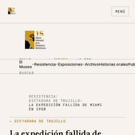
MENÚ
CALLE
●
JUEVES ·
+1 809
El
ARZOBISPO
Resistencia
09:00 —
Exposiciones
688
Archivo
ES
Historias orales
EN
Pub
Museo
NOUEL 210
19:00
4440
BUSCAR
RESISTENCIA
/
DICTADURA DE TRUJILLO
/
LA EXPEDICIÓN FALLIDA DE MIAMI
EN 1958
←
DICTADURA DE TRUJILLO
La expedición fallida de