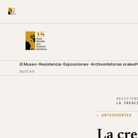
CALLE ARZOBISPO NOUEL 210
●
JUEVES · 09:00 — 19:0
El Museo
Resistencia
Exposiciones
Archivo
Historias orales
P
BUSCAR
RESISTEN
LA CREAC
←
ANTECEDENTES
La cre