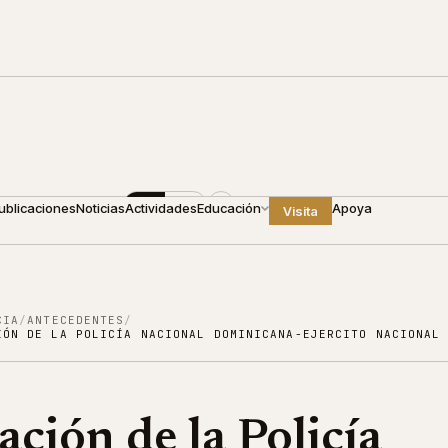
0
+1 809 688 4440
ES
EN
ublicaciones
Noticias
Actividades
Educación
Apoya
Visita
CIA
/
ANTECEDENTES
/
IÓN DE LA POLICÍA NACIONAL DOMINICANA-EJERCITO NACIONAL
ación de la Policía