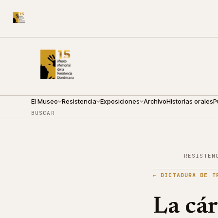
CALLE ARZOBISPO NOUEL 210
●
VIERNES · 09:00 — 19:
El Museo
Resistencia
Exposiciones
Archivo
Historias orales
P
BUSCAR
RESISTEN
←
DICTADURA DE T
La cár