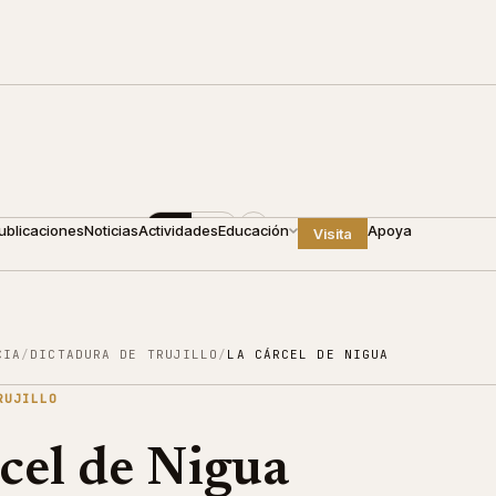
00
+1 809 688 4440
ES
EN
ublicaciones
Noticias
Actividades
Educación
Apoya
Visita
CIA
/
DICTADURA DE TRUJILLO
/
LA CÁRCEL DE NIGUA
RUJILLO
cel de Nigua