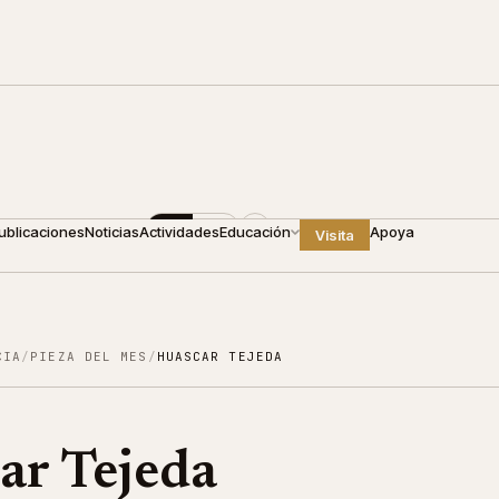
00
+1 809 688 4440
ES
EN
ublicaciones
Noticias
Actividades
Educación
Apoya
Visita
CIA
/
PIEZA DEL MES
/
HUASCAR TEJEDA
ar Tejeda