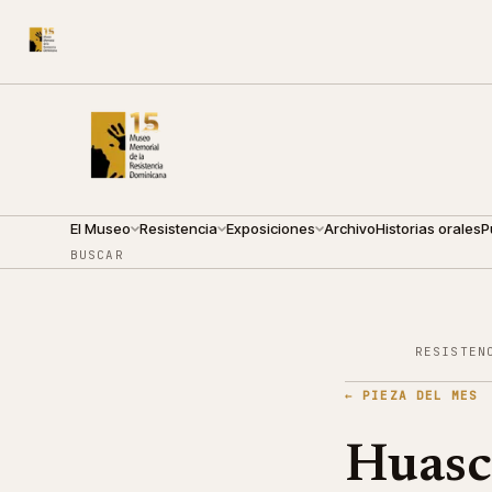
CALLE ARZOBISPO NOUEL 210
●
VIERNES · 09:00 — 19:
El Museo
Resistencia
Exposiciones
Archivo
Historias orales
P
BUSCAR
RESISTEN
←
PIEZA DEL MES
Huasc