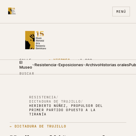
MENÚ
CALLE
●
VIERNES ·
+1 809
El
ARZOBISPO
Resistencia
09:00 —
Exposiciones
688
Archivo
ES
Historias orales
EN
Pub
Museo
NOUEL 210
19:00
4440
BUSCAR
RESISTENCIA
/
DICTADURA DE TRUJILLO
/
HERIBERTO NÚÑEZ, PROPULSOR DEL
PRIMER PARTIDO OPUESTO A LA
TIRANÍA
←
DICTADURA DE TRUJILLO