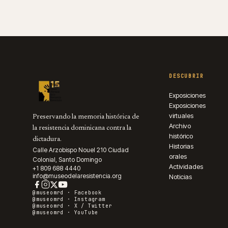
DESCUBRIR
Exposiciones
Exposiciones
virtuales
Preservando la memoria histórica de
Archivo
la resistencia dominicana contra la
histórico
dictadura.
Historias
Calle Arzobispo Nouel 210 Ciudad
orales
Colonial, Santo Domingo
Actividades
+1 809 688 4440
info@museodelaresistencia.org
Noticias
@museomrd ·
Facebook
@museomrd ·
Instagram
@museomrd ·
X / Twitter
@museomrd ·
YouTube