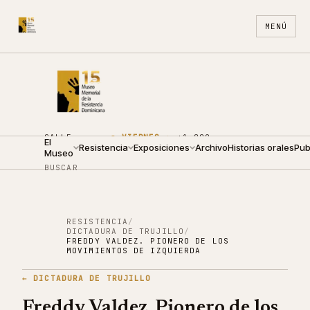
MENÚ
CALLE
●
VIERNES ·
+1 809
El
ARZOBISPO
Resistencia
09:00 —
Exposiciones
688
Archivo
ES
Historias orales
EN
Pub
Museo
NOUEL 210
19:00
4440
BUSCAR
RESISTENCIA
/
DICTADURA DE TRUJILLO
/
FREDDY VALDEZ. PIONERO DE LOS
MOVIMIENTOS DE IZQUIERDA
←
DICTADURA DE TRUJILLO
Freddy Valdez. Pionero de los