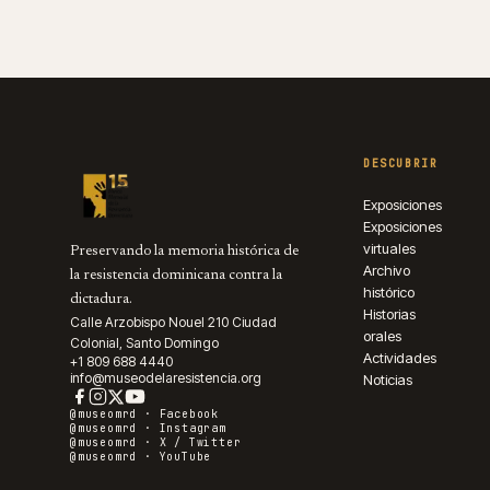
DESCUBRIR
Exposiciones
Exposiciones
virtuales
Preservando la memoria histórica de
Archivo
la resistencia dominicana contra la
histórico
dictadura.
Historias
Calle Arzobispo Nouel 210 Ciudad
orales
Colonial, Santo Domingo
Actividades
+1 809 688 4440
info@museodelaresistencia.org
Noticias
@museomrd ·
Facebook
@museomrd ·
Instagram
@museomrd ·
X / Twitter
@museomrd ·
YouTube