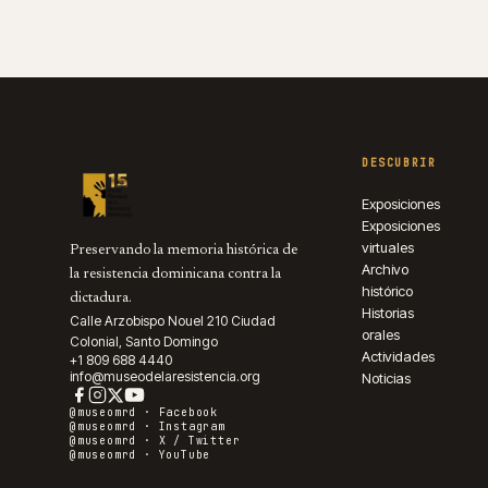
DESCUBRIR
Exposiciones
Exposiciones
virtuales
Preservando la memoria histórica de
Archivo
la resistencia dominicana contra la
histórico
dictadura.
Historias
Calle Arzobispo Nouel 210 Ciudad
orales
Colonial, Santo Domingo
Actividades
+1 809 688 4440
info@museodelaresistencia.org
Noticias
@museomrd ·
Facebook
@museomrd ·
Instagram
@museomrd ·
X / Twitter
@museomrd ·
YouTube