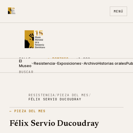
MENÚ
CALLE
●
DOMINGO ·
+1 809
El
ARZOBISPO
Resistencia
10:00 —
Exposiciones
688
Archivo
ES
Historias orales
EN
Pub
Museo
NOUEL 210
14:00
4440
BUSCAR
RESISTENCIA
/
PIEZA DEL MES
/
FÉLIX SERVIO DUCOUDRAY
←
PIEZA DEL MES
Félix Servio Ducoudray