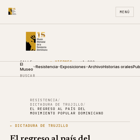
MENÚ
CALLE
●
VIERNES ·
+1 809
El
ARZOBISPO
Resistencia
09:00 —
Exposiciones
688
Archivo
ES
Historias orales
EN
Pub
Museo
NOUEL 210
19:00
4440
BUSCAR
RESISTENCIA
/
DICTADURA DE TRUJILLO
/
EL REGRESO AL PAÍS DEL
MOVIMIENTO POPULAR DOMINICANO
←
DICTADURA DE TRUJILLO
El regreso al país del