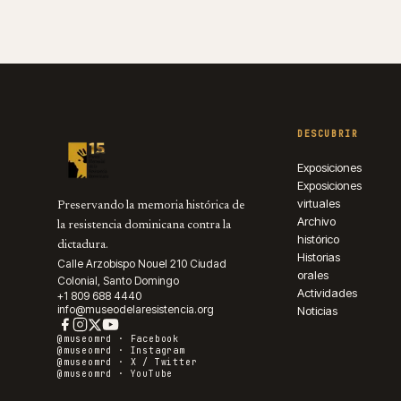
DESCUBRIR
Exposiciones
Exposiciones
virtuales
Preservando la memoria histórica de
Archivo
la resistencia dominicana contra la
histórico
dictadura.
Historias
Calle Arzobispo Nouel 210 Ciudad
orales
Colonial, Santo Domingo
Actividades
+1 809 688 4440
info@museodelaresistencia.org
Noticias
@museomrd ·
Facebook
@museomrd ·
Instagram
@museomrd ·
X / Twitter
@museomrd ·
YouTube