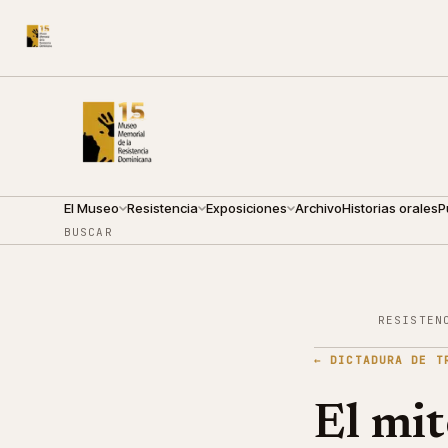
CALLE ARZOBISPO NOUEL 210
●
SÁBADO · 10:00 — 18:0
El Museo
Resistencia
Exposiciones
Archivo
Historias orales
P
BUSCAR
RESISTEN
←
DICTADURA DE T
El mit