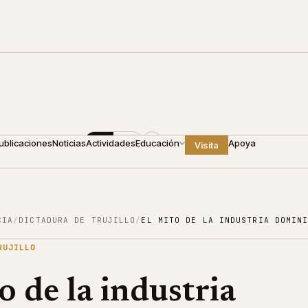
0
+1 809 688 4440
ES
EN
ublicaciones
Noticias
Actividades
Educación
Apoya
Visita
CIA
/
DICTADURA DE TRUJILLO
/
EL MITO DE LA INDUSTRIA DOMIN
RUJILLO
o de la industria