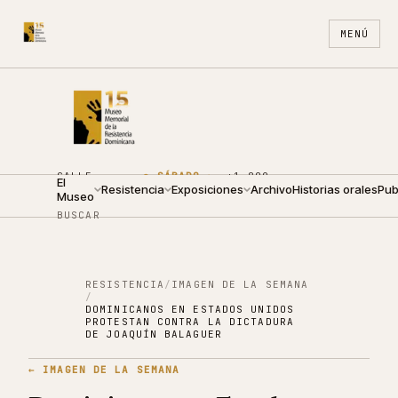
MENÚ
CALLE
●
SÁBADO ·
+1 809
El
ARZOBISPO
Resistencia
10:00 —
Exposiciones
688
Archivo
ES
Historias orales
EN
Pub
Museo
NOUEL 210
18:00
4440
BUSCAR
RESISTENCIA
/
IMAGEN DE LA SEMANA
/
DOMINICANOS EN ESTADOS UNIDOS
PROTESTAN CONTRA LA DICTADURA
DE JOAQUÍN BALAGUER
←
IMAGEN DE LA SEMANA