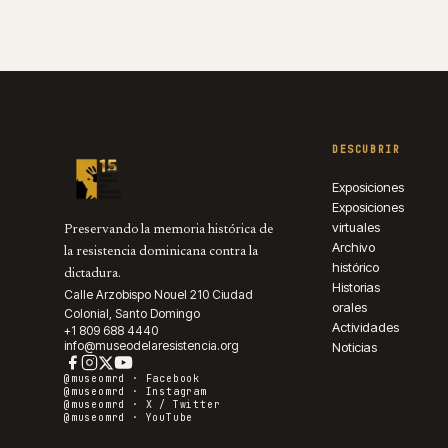
DESCUBRIR
Exposiciones
Exposiciones
virtuales
Preservando la memoria histórica de
Archivo
la resistencia dominicana contra la
histórico
dictadura.
Historias
Calle Arzobispo Nouel 210 Ciudad
orales
Colonial, Santo Domingo
Actividades
+1 809 688 4440
info@museodelaresistencia.org
Noticias
@museomrd ·
Facebook
@museomrd ·
Instagram
@museomrd ·
X / Twitter
@museomrd ·
YouTube