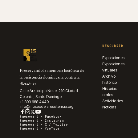
DESCUBRIR
Exposiciones
Exposiciones
virtuales
Preservando la memoria histórica de
Archivo
la resistencia dominicana contra la
histórico
dictadura.
Historias
Calle Arzobispo Nouel 210 Ciudad
orales
Colonial, Santo Domingo
Actividades
+1 809 688 4440
info@museodelaresistencia.org
Noticias
@museomrd ·
Facebook
@museomrd ·
Instagram
@museomrd ·
X / Twitter
@museomrd ·
YouTube