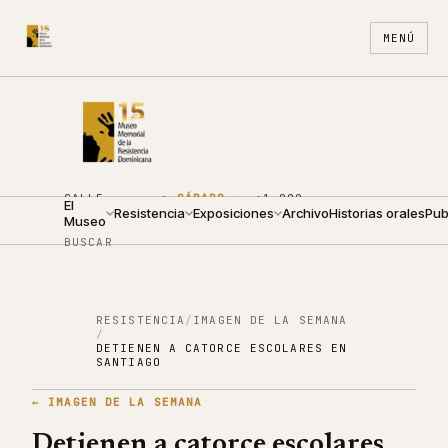
MENÚ
CALLE
●
SÁBADO ·
+1 809
El
ARZOBISPO
Resistencia
10:00 —
Exposiciones
688
Archivo
ES
Historias orales
EN
Pub
Museo
NOUEL 210
18:00
4440
BUSCAR
RESISTENCIA
/
IMAGEN DE LA SEMANA
/
DETIENEN A CATORCE ESCOLARES EN
SANTIAGO
←
IMAGEN DE LA SEMANA
Detienen a catorce escolares