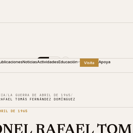
0
+1 809 688 4440
ES
EN
ublicaciones
Noticias
Actividades
Educación
Apoya
Visita
CIA
/
LA GUERRA DE ABRIL DE 1965
/
RAFAEL TOMÁS FERNÁNDEZ DOMÍNGUEZ
BRIL DE 1965
NEL RAFAEL TOM