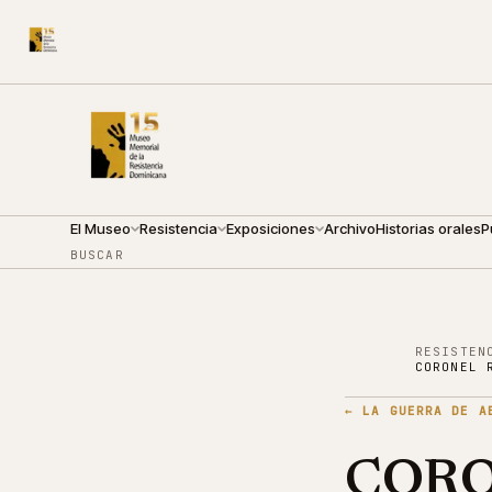
CALLE ARZOBISPO NOUEL 210
●
SÁBADO · 10:00 — 18:0
El Museo
Resistencia
Exposiciones
Archivo
Historias orales
P
BUSCAR
RESISTEN
CORONEL 
←
LA GUERRA DE A
CORO