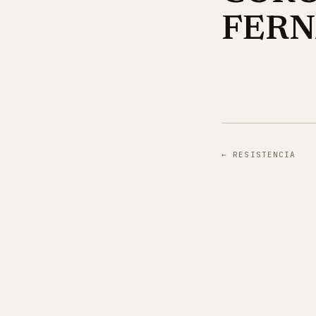
FERN
←
RESISTENCIA