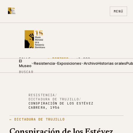
MENÚ
CALLE
●
DOMINGO ·
+1 809
El
ARZOBISPO
Resistencia
10:00 —
Exposiciones
688
Archivo
ES
Historias orales
EN
Pub
Museo
NOUEL 210
14:00
4440
BUSCAR
RESISTENCIA
/
DICTADURA DE TRUJILLO
/
CONSPIRACIÓN DE LOS ESTÉVEZ
CABRERA, 1956
←
DICTADURA DE TRUJILLO
Conspiración de los Estévez