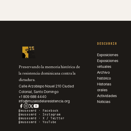
DESCUBRIR
Exposiciones
Exposiciones
virtuales
Preservando la memoria histórica de
Archivo
la resistencia dominicana contra la
histórico
dictadura.
Historias
Calle Arzobispo Nouel 210 Ciudad
orales
Colonial, Santo Domingo
Actividades
+1 809 688 4440
info@museodelaresistencia.org
Noticias
@museomrd ·
Facebook
@museomrd ·
Instagram
@museomrd ·
X / Twitter
@museomrd ·
YouTube