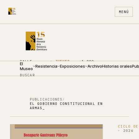
MENÚ
CALLE
●
JUEVES ·
+1 809
El
ARZOBISPO
Resistencia
09:00 —
Exposiciones
688
Archivo
ES
Historias orales
EN
Pub
Museo
NOUEL 210
19:00
4440
BUSCAR
PUBLICACIONES
/
EL GOBIERNO CONSTITUCIONAL EN
ARMAS_
CICLO DE
·
2026