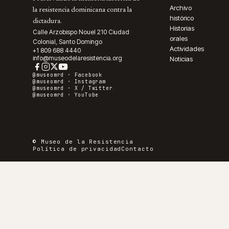
Archivo
la resistencia dominicana contra la
histórico
dictadura.
Historias
Calle Arzobispo Nouel 210 Ciudad
orales
Colonial, Santo Domingo
Actividades
+1 809 688 4440
info@museodelaresistencia.org
Noticias
@museomrd ·
Facebook
@museomrd ·
Instagram
@museomrd ·
X / Twitter
@museomrd ·
YouTube
© Museo de la Resistencia
Política de privacidad
Contacto