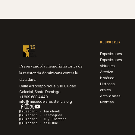
DESCUBRIR
Exposiciones
Exposiciones
virtuales
Preservando la memoria histórica de
Archivo
la resistencia dominicana contra la
histórico
dictadura.
Historias
Calle Arzobispo Nouel 210 Ciudad
orales
Colonial, Santo Domingo
Actividades
+1 809 688 4440
info@museodelaresistencia.org
Noticias
@museomrd ·
Facebook
@museomrd ·
Instagram
@museomrd ·
X / Twitter
@museomrd ·
YouTube