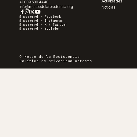
Actividades
+1 809 688 4440
info@museodelaresistencia.org
Noticias
@museomrd ·
Facebook
@museomrd ·
Instagram
@museomrd ·
X / Twitter
@museomrd ·
YouTube
© Museo de la Resistencia
Política de privacidad
Contacto