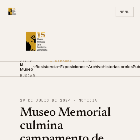
MENÚ
CALLE
●
VIERNES ·
+1 809
El
ARZOBISPO
Resistencia
09:00 —
Exposiciones
688
Archivo
ES
Historias orales
EN
Pub
Museo
NOUEL 210
19:00
4440
BUSCAR
29 DE JULIO DE 2024
· NOTICIA
Museo Memorial
culmina
campamento de