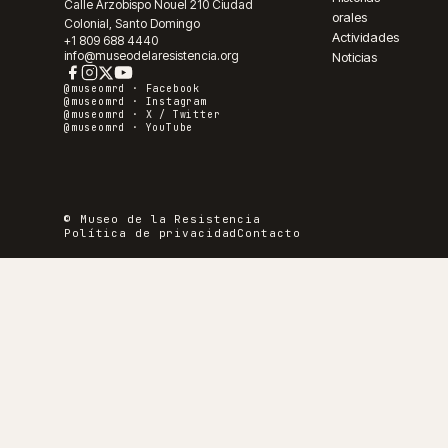
Calle Arzobispo Nouel 210 Ciudad
orales
Colonial, Santo Domingo
Actividades
+1 809 688 4440
info@museodelaresistencia.org
Noticias
@museomrd ·
Facebook
@museomrd ·
Instagram
@museomrd ·
X / Twitter
@museomrd ·
YouTube
© Museo de la Resistencia
Política de privacidad
Contacto