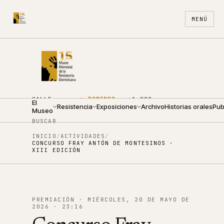
MENÚ
CALLE
●
DOMINGO ·
+1 809
El
ARZOBISPO
Resistencia
10:00 —
Exposiciones
688
Archivo
ES
Historias orales
EN
Pub
Museo
NOUEL 210
14:00
4440
BUSCAR
INICIO
/
ACTIVIDADES
/
CONCURSO FRAY ANTÓN DE MONTESINOS ·
XIII EDICIÓN
PREMIACIÓN
·
MIÉRCOLES, 20 DE MAYO DE
2026
·
23:16