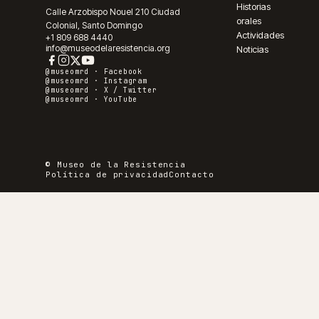
Historias
Calle Arzobispo Nouel 210 Ciudad
orales
Colonial, Santo Domingo
Actividades
+1 809 688 4440
info@museodelaresistencia.org
Noticias
@museomrd ·
Facebook
@museomrd ·
Instagram
@museomrd ·
X / Twitter
@museomrd ·
YouTube
© Museo de la Resistencia
Política de privacidad
Contacto