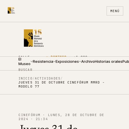
MENÚ
CALLE
●
DOMINGO ·
+1 809
El
ARZOBISPO
Resistencia
10:00 —
Exposiciones
688
Archivo
ES
Historias orales
EN
Pub
Museo
NOUEL 210
14:00
4440
BUSCAR
INICIO
/
ACTIVIDADES
/
JUEVES 31 DE OCTUBRE CINEFÓRUM MMRD -
MODELO 77
CINEFÓRUM
·
LUNES, 28 DE OCTUBRE DE
2024
·
21:34