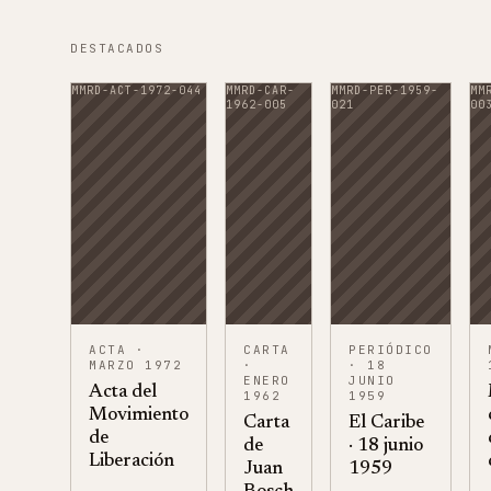
DESTACADOS
MMRD-ACT-1972-044
MMRD-CAR-
MMRD-PER-1959-
MM
1962-005
021
00
ACTA
·
CARTA
PERIÓDICO
MARZO 1972
·
· 18
ENERO
JUNIO
Acta del
1962
1959
Movimiento
Carta
El Caribe
de
de
· 18 junio
Liberación
Juan
1959