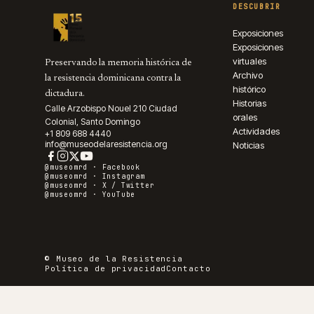
DESCUBRIR
Exposiciones
Exposiciones
virtuales
Preservando la memoria histórica de
Archivo
la resistencia dominicana contra la
histórico
dictadura.
Historias
Calle Arzobispo Nouel 210 Ciudad
orales
Colonial, Santo Domingo
Actividades
+1 809 688 4440
info@museodelaresistencia.org
Noticias
@museomrd ·
Facebook
@museomrd ·
Instagram
@museomrd ·
X / Twitter
@museomrd ·
YouTube
© Museo de la Resistencia
Política de privacidad
Contacto