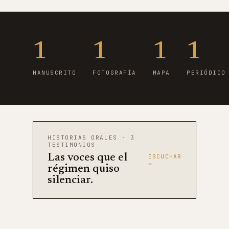
1
1
1
1
MANUSCRITO
FOTOGRAFÍA
MAPA
PERIÓDICO
HISTORIAS ORALES · 3
TESTIMONIOS
Las voces que el
ESCUCHAR
→
régimen quiso
silenciar.