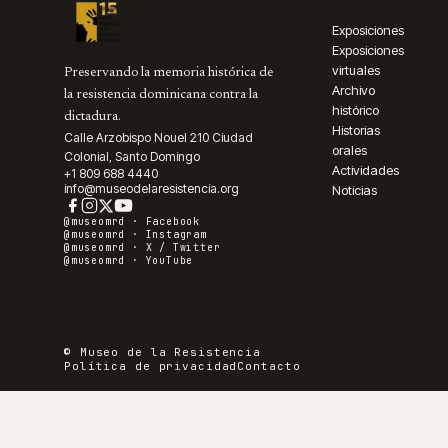
Exposiciones
Exposiciones
virtuales
Preservando la memoria histórica de
Archivo
la resistencia dominicana contra la
histórico
dictadura.
Historias
Calle Arzobispo Nouel 210 Ciudad
orales
Colonial, Santo Domingo
Actividades
+1 809 688 4440
info@museodelaresistencia.org
Noticias
@museomrd ·
Facebook
@museomrd ·
Instagram
@museomrd ·
X / Twitter
@museomrd ·
YouTube
© Museo de la Resistencia
Política de privacidad
Contacto