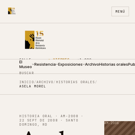
MENÚ
CALLE
●
VIERNES ·
+1 809
El
ARZOBISPO
Resistencia
09:00 —
Exposiciones
688
Archivo
ES
Historias orales
EN
Pub
Museo
NOUEL 210
19:00
4440
BUSCAR
INICIO
/
ARCHIVO
/
HISTORIAS ORALES
/
ASELA MOREL
HISTORIA ORAL
·
AM-2008
·
22 SEPT DE 2008 · SANTO
AM-2008
DOMINGO, RD