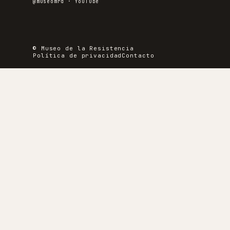
@museomrd ·
YouTube
© Museo de la Resistencia
Política de privacidad
Contacto