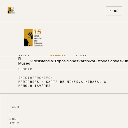
MENÚ
CALLE
●
DOMINGO ·
+1 809
El
ARZOBISPO
Resistencia
10:00 —
Exposiciones
688
Archivo
ES
Historias orales
EN
Pub
Museo
NOUEL 210
14:00
4440
BUSCAR
INICIO
/
ARCHIVO
/
MARIPOSAS · CARTA DE MINERVA MIRABAL A
MANOLO TAVÁREZ
MANUSCRITO
·
8
JUNIO
1959
·