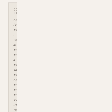
CÓMO
CITAR
Anónimo.
(1959).
Mariposas
·
Carta
de
Minerva
Mirabal
a
Manolo
Tavárez.
Manuscrito.
Archivo
MMRD,
MMRD-
MNS-
1959-
014.
Recuperado