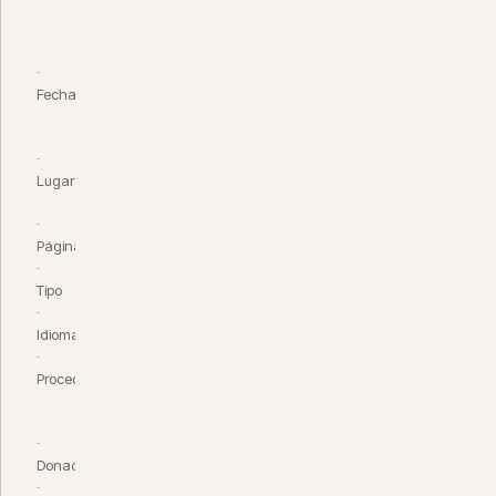
MNS-
1959-
014
Fecha
8
junio
1959
Lugar
Salcedo,
RD
Páginas
4
Tipo
Manuscrito
Idioma
Español
Procedencia
Familia
Mirabal
Reyes
Donación
—