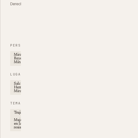
Derechos
CC
BY-
NC-
SA
4.0
PERSONAS
Mirabal
Reyes,
Minerva
LUGARES
Salcedo ·
Hermanas
Mirabal
TEMAS
Trujillato
Mujeres
en la
resistencia