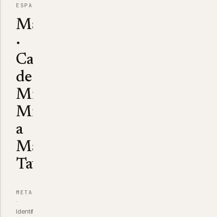
ESPAÑOL
Mariposas
·
Carta
de
Minerva
Mirabal
a
Manolo
Tavárez
METADATOS
Identificador
MMRD-