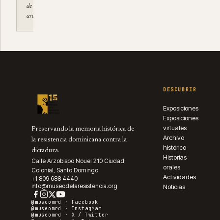
de
archivo.museodelaresistencia.org
DESCUBRIR
Exposiciones
Exposiciones
virtuales
Preservando la memoria histórica de
Archivo
la resistencia dominicana contra la
histórico
dictadura.
Historias
Calle Arzobispo Nouel 210 Ciudad
orales
Colonial, Santo Domingo
Actividades
+1 809 688 4440
info@museodelaresistencia.org
Noticias
@museomrd ·
Facebook
@museomrd ·
Instagram
@museomrd ·
X / Twitter