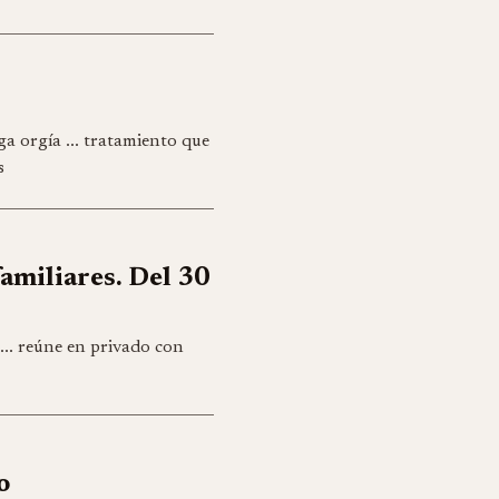
ga orgía ... tratamiento que
s
familiares. Del 30
 ... reúne en privado con
o