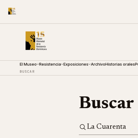
CALLE ARZOBISPO NOUEL 210
●
MIÉRCOLES · 09:00 — 1
El Museo
Resistencia
Exposiciones
Archivo
Historias orales
P
BUSCAR
Buscar