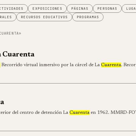
CTIVIDADES
EXPOSICIONES
PÁGINAS
PERSONAS
LUG
RALES
RECURSOS EDUCATIVOS
PROGRAMAS
CUARENTA»
a Cuarenta
a
Recorrido virtual inmersivo por la cárcel de La
Cuarenta
. Recor
ta
terior del centro de detención La
Cuarenta
en 1962. MMRD-FOT