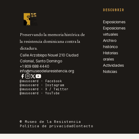
DESCUBRIR
Exposiciones
Exposiciones
virtuales
Preservando la memoria histórica de
Archivo
la resistencia dominicana contra la
histórico
dictadura.
Historias
Calle Arzobispo Nouel 210 Ciudad
orales
Colonial, Santo Domingo
Actividades
+1 809 688 4440
info@museodelaresistencia.org
Noticias
@museomrd ·
Facebook
@museomrd ·
Instagram
@museomrd ·
X / Twitter
@museomrd ·
YouTube
© Museo de la Resistencia
Política de privacidad
Contacto